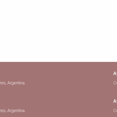
A
res, Argentina.
C
A
res, Argentina.
C