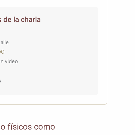
 de la charla
alle
DO
en video
s
to físicos como