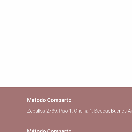
Método Comparto
Zeballos 2739, Piso 1, Oficina 1, Beccar, Buenos Ai
Método Comparto