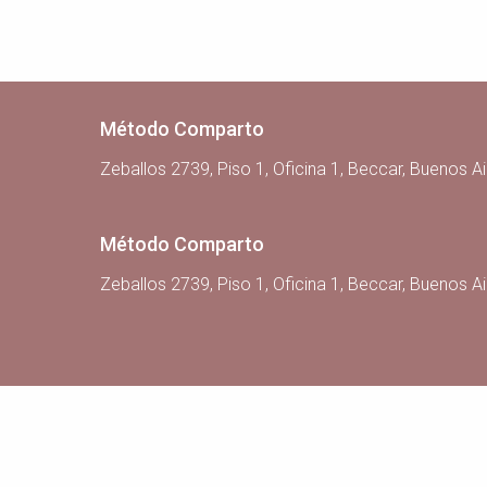
Método Comparto
Zeballos 2739, Piso 1, Oficina 1, Beccar, Buenos Ai
Método Comparto
Zeballos 2739, Piso 1, Oficina 1, Beccar, Buenos Ai
Iniciar sesión
Para acceder a este curso es necesario iniciar sesión. ¡
Nombre de usuario o correo electrónico