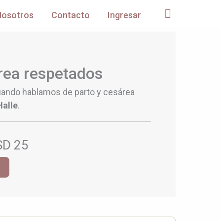
Nosotros
Contacto
Ingresar
rea respetados
uando hablamos de parto y cesárea
Halle
.
SD 25