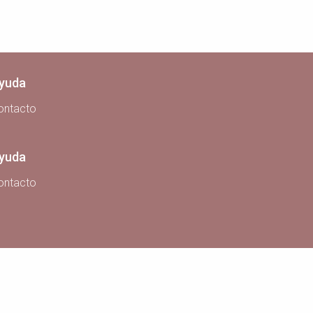
yuda
ontacto
yuda
ontacto