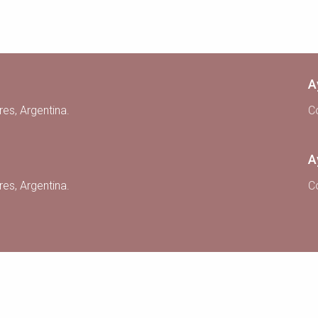
A
res, Argentina.
C
A
res, Argentina.
C
Introduce tus credenciales a continuación!