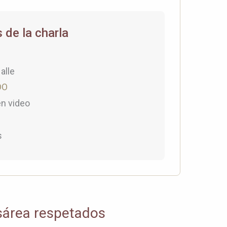
 de la charla
alle
DO
en video
s
sárea respetados